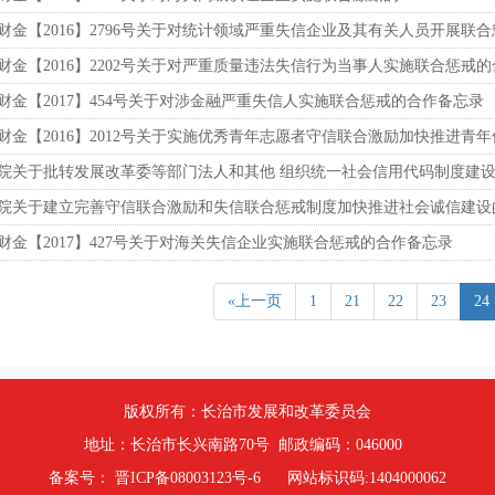
财金【2016】2796号关于对统计领域严重失信企业及其有关人员开展联
财金【2016】2202号关于对严重质量违法失信行为当事人实施联合惩戒
财金【2017】454号关于对涉金融严重失信人实施联合惩戒的合作备忘录
财金【2016】2012号关于实施优秀青年志愿者守信联合激励加快推进青
院关于批转发展改革委等部门法人和其他 组织统一社会信用代码制度建
院关于建立完善守信联合激励和失信联合惩戒制度加快推进社会诚信建设
财金【2017】427号关于对海关失信企业实施联合惩戒的合作备忘录
«上一页
1
21
22
23
24
版权所有：长治市发展和改革委员会
地址：长治市长兴南路70号 邮政编码：046000
备案号：
晋ICP备08003123号-6
网站标识码:1404000062