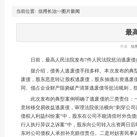
当前位置:
信用长治
>>
图片新闻
最
作者 :
信
日前，最高人民法院发布7件人民法院惩治逃废
据介绍，债务人逃废债手段多样。本次发布的典
废债，股东恶意转让股权逃废债，股东抽逃出资逃废
同、侵占企业财产阻挠破产清算逃废债等惩治规则，
此次发布的典型案例明确了逃废债的三类责任：
意转移交易收益逃废债，审理法院依法横向“刺穿公司
债权人利益纠纷案”中，股东在公司不能清偿对外负
行人执行异议之诉案”中，股东向公司转入出资两日
东对公司债权人承担补充赔偿责任。二是对妨害民事