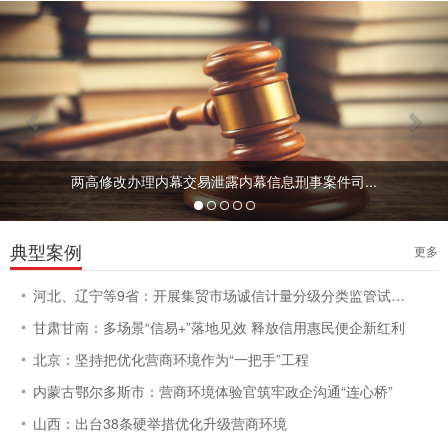
Previous
Nex
两高修改办理内幕交易泄露内幕信息刑事案件司...
典型案例
更多
河北、辽宁等9省：开展集贸市场诚信计量分级分类监管试点工作
甘肃甘南：多场景“信易+”落地见效 释放信用惠民便企新红利
北京：坚持把优化营商环境作为“一把手”工程
内蒙古鄂尔多斯市：营商环境体验官筑牢政企沟通“连心桥”
山西：出台38条硬举措优化升级营商环境