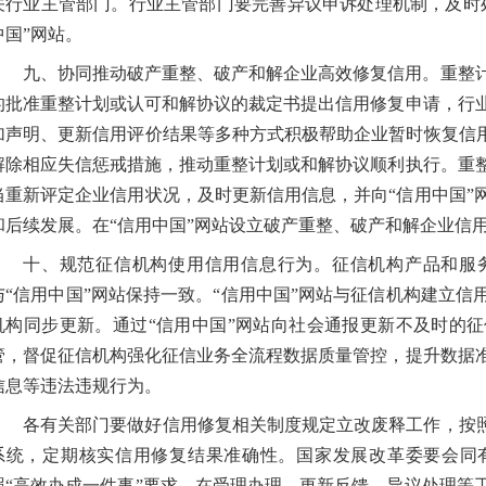
关行业主管部门。行业主管部门要完善异议申诉处理机制，及时
中国”网站。
九、协同推动破产重整、破产和解企业高效修复信用。重整
的批准重整计划或认可和解协议的裁定书提出信用修复申请，行
加声明、更新信用评价结果等多种方式积极帮助企业暂时恢复信用
解除相应失信惩戒措施，推动重整计划或和解协议顺利执行。重
当重新评定企业信用状况，及时更新信用信息，并向“信用中国”
和后续发展。在“信用中国”网站设立破产重整、破产和解企业信
十、规范征信机构使用信用信息行为。征信机构产品和服
与“信用中国”网站保持一致。“信用中国”网站与征信机构建立
机构同步更新。通过“信用中国”网站向社会通报更新不及时的
管，督促征信机构强化征信业务全流程数据质量管控，提升数据
信息等违法违规行为。
各有关部门要做好信用修复相关制度规定立改废释工作，按照
系统，定期核实信用修复结果准确性。国家发展改革委要会同
照“高效办成一件事”要求，在受理办理、更新反馈、异议处理等